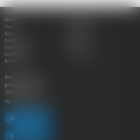
Home
The firm
Team
Practice areas
News
Blog
Contact
Sitemap
Cookies policy
Fees
Legal Notice
Privacy Policy
Articles
Atmos Avocats
81 rue de Monceau
75008 PARIS
Tel :
01 56 59 29 59
CONTACT US
LOCATE US