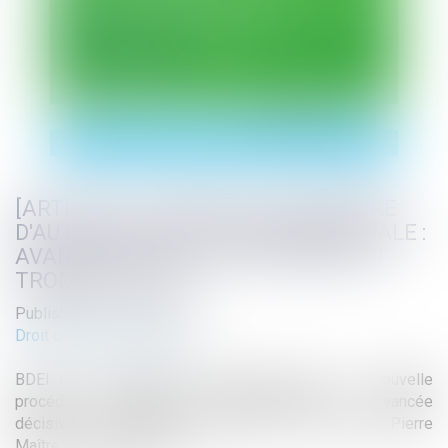
[ARTICLE] "LA NOUVELLE PROCÉDURE
D'AUTORISATION ENVIRONNEMENTALE :
AVANCÉE DÉCISIVE OU RÉFORME EN
TROMPE(L'OEIL?"
Published on :
09/01/2025
Droit de l'environnement
BDEI n°114 supplément décembre 2024 " La nouvelle
procédure d'autorisation environnementale : avancée
décisive ou réforme en trompe-l'oeil ?" par Marie Pierre
Maître et Laurine Mercier.