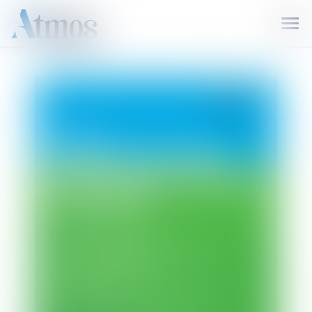
Ouvr
le
men