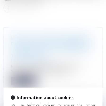
[ARTICLE] "LA NOUVELLE PROCÉDURE
D'AUTORISATION ENVIRONNEMENTALE
: AVANCÉE DÉCISIVE OU RÉFORME EN
TROMPE(L'OEIL?"
Droit de l'environnement
BDEI n°114 supplément décembre 2024 " La
nouvelle procédure d'autorisation en...
Read more
Information about cookies
We use technical cookies to ensure the proper