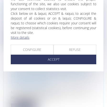
functioning of the site, we also use cookies subject to
ZÉRO ARTIFICIALISATION NETTE EN
your consent to collect statistics visit.
2050 : QUEL BILAN DE LA LOI 2021 ?
Click below on & laquo; ACCEPT & raquo; to accept the
Droit de l'environnement
deposit of all cookies or on & laquo; CONFIGURE &
raquo; to choose which cookies require your consent will
Un groupe sénatorial a présenté ses travaux
be registered (statistical cookies), before continuing your
concernant l'application, dans le...
visit to the site.
More details
Read more
CONFIGURE
REFUSE
ACCEPT
[ARTICLE] PRÉSENTATION DU PROJET
DE DÉCRET D'APPLICATION DE LA LOI "
INDUSTRIE VERTE"
Droit de l'environnement
Marie-Pierre Maître " Présentation du projet de
décret d'application de la Lo...