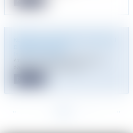
Read more
REMISE SUR LE MARCHÉ D’UN PRODUIT
CHIMIQUE INTERDIT
Droit de l'environnement
Arrêté du 23 septembre 2024 autorisant par
dérogation la mise à disposition s...
Read more
<<
<
...
6
7
8
9
10
11
12
...
>
>>