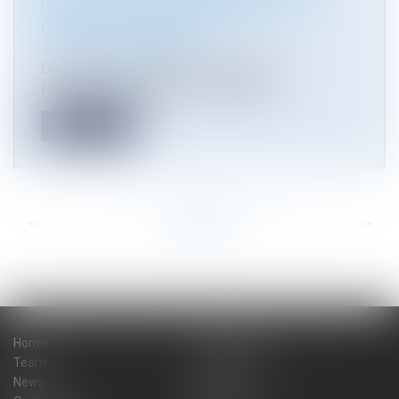
DROIT DE L'ENVIRONNEMENT - LA
GAZETTE DU PALAIS
Droit de l'environnement
Chronique de jurisprudence de droit de
l'environnement parue à La Gazette du...
Read more
<<
<
...
50
51
52
53
54
55
56
...
>
>>
Home
The firm
Team
Practice areas
News
Blog