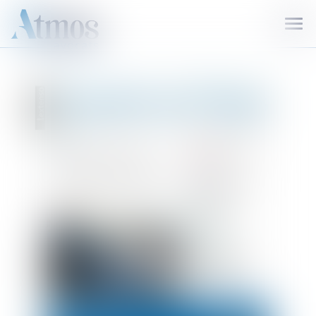
Ouvr
le
men