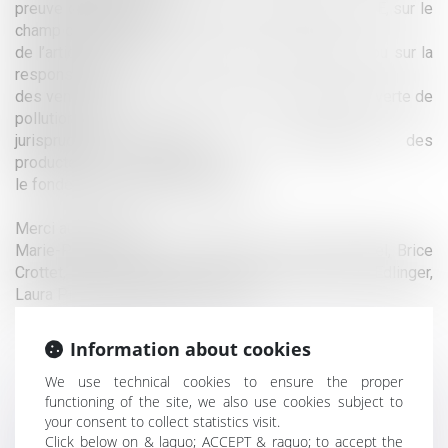
preuve de dépôt électronique des déclarations ICPE, sur le
champ d’application
de l’article L. 514-20 du Code de l’environnement ou sur la
responsabilité
des vendeurs et des notaires à la suite de la découverte de
pollution ; ou de
jurisprudence précisant les responsabilités des
producteurs et propriétaires sur
le fondement du droit des déchets.
Merci aux auteurs :
Marie-Pierre Maître, Laura Gazzarin, Isabelle Michel, Brice
Crottet, Romain Lemaire, Pauline Huchon, Sophie Edlinger,
Laura Picavez et Marianne Cousty.
Information about cookies
We use technical cookies to ensure the proper
functioning of the site, we also use cookies subject to
your consent to collect statistics visit.
Click below on & laquo; ACCEPT & raquo; to accept the