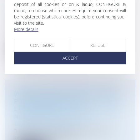
LOI ANTI-GASPILLAGE POUR UNE
deposit of all cookies or on & laquo; CONFIGURE &
ÉCONOMIE CIRCULAIRE : MESURES EN
raquo; to choose which cookies require your consent will
be registered (statistical cookies), before continuing your
PLACE ET À VENIR
visit to the site.
Droit de l'environnement
More details
La « loi anti-gaspillage pour une économie
circulaire » du 10 février 2020, o...
CONFIGURE
REFUSE
Read more
ACCEPT
[ARTICLE] INSTALLATIONS CLASSÉES
POUR LA PROTECTION DE
L'ENVIRONNEMENT : L'ÉVOLUTION DE
NOTRE DROIT S'ACCÉLÈRE
Droit de l'environnement
"Installations classées pour la protection de
l'environnement : l'évolution d...