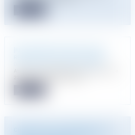
Read more
[RECRUTEMENT] ATMOS AVOCATS
RECRUTE SES FUTURS STAGIAIRES
Droit immobilier
/
Droit de la construction
Atmos avocats recherche pour le 2ème semestre
2023 et le 1er semestre 2024 de...
Read more
CHRONIQUE DE JURISPRUDENCE DE