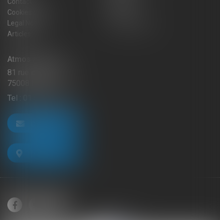
Contact
Sitemap
Cookies policy
Fees
Legal Notice
Privacy Policy
Articles
Atmos Avocats
81 rue de Monceau
75008 PARIS
Tel :
01 56 59 29 59
CONTACT US
LOCATE US