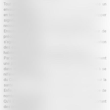
Tout d’abord, la reconnaissance du droit de vivre dans un
environnement sain
en tant que liberté fondamentale est de nature à développer
significativement le
recours au référé-liberté en droit de l’environnement.
Ensuite la protection de la biodiversité reste au coeur de
préoccupations. Qu’il
s’agisse de condamnation pour atteinte à la conservation
des espèces et des
habitats ou de réparation de préjudice écologique.
Par ailleurs, la pollution atmosphérique constitue également
une préoccupation
dans la mesure où le juge de l’urbanisme n’hésite pas à se
référer aux dispositions
du Code de l’environnement pour apprécier le risque sur la
santé.
Enfin, le droit de l’environnement industriel reste source de
nombreux contentieux.
Qu’il s’agisse de jurisprudence en droit des ICPE apportant
des précisions sur la