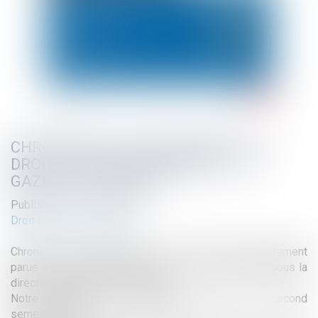
CHRONIQUE DE JURISPRUDENCE DE
DROIT DE L'ENVIRONNEMENT - LA
GAZETTE DU PALAIS
Published on :
13/02/2023
Droit de l'environnement
Chronique de jurisprudence de droit de l'environnement
parue à La Gazette du Palais n° 4 du 7 février 2023 sous la
direction de Marie-Pierre Maître.
Notre chronique de jurisprudence couvre le second
semestre 2022.