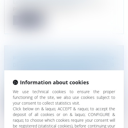
Lorsque deux personnes sont cotitulaires d'un
permis de construire valant div...
Read more
POINT DE DÉPART DE LA PRESCRIPTION
DE L’ACTION EN RESPONSABILITÉ POUR
DOL DANS UN MARCHÉ PUBLIC
Droit public
/
Droit de la commande publique
Information about cookies
Jugé, dans le cadre d’un marché public de travaux,
que la prescription trente...
We use technical cookies to ensure the proper
functioning of the site, we also use cookies subject to
your consent to collect statistics visit.
Read more
Click below on & laquo; ACCEPT & raquo; to accept the
deposit of all cookies or on & laquo; CONFIGURE &
raquo; to choose which cookies require your consent will
be registered (statistical cookies), before continuing your