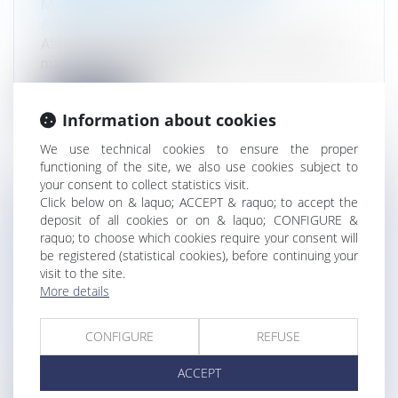
MAJEURS DU DROIT PUBLIC
Actualité du cabinet
Atmos Avocats, cabinet leader sur trois secteurs
majeurs du droit public, voi...
Read more
Information about cookies
We use technical cookies to ensure the proper
functioning of the site, we also use cookies subject to
your consent to collect statistics visit.
Click below on & laquo; ACCEPT & raquo; to accept the
INTÉRÊT À AGIR DES TIERS CONTRE
deposit of all cookies or on & laquo; CONFIGURE &
raquo; to choose which cookies require your consent will
LES CONTRATS PUBLICS : OUVERTURE
be registered (statistical cookies), before continuing your
(TIMIDE) DU PRÉTOIRE AUX
visit to the site.
CONTRIBUABLES LOCAUX MAIS REFUS
More details
CIBLÉ S’AGISSANT DES CONSEILS DE
L’ORDRE DES ARCHITECTES
CONFIGURE
REFUSE
Actualité du cabinet
Les recours des tiers, autres que les candidats
ACCEPT
évincés, contre les contrats...