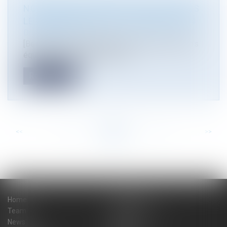
NOMINATION D'ATMOS AVOCATS DANS
LE CLASSEMENT BEST LAWYERS 2024
Droit public
[Best Lawyers 2024] Cette année de nouveau, les
équipes d’Atmos Avocats, et s...
Read more
<<
<
...
26
27
28
29
30
31
32
...
>
>>
Home
The firm
Team
Practice areas
News
Blog