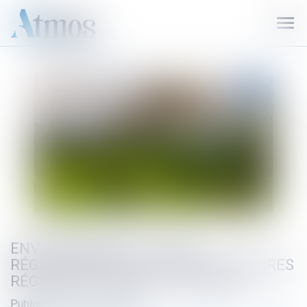
Ouvr
le
men
ENVIRONNEMENT : CADRE
RÉGLEMENTAIRE DES CONSERVATOIRES
RÉGIONAUX D’ESPACES NATURELS
Published on :
01/07/2024