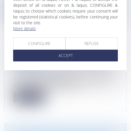
risques, l'environnement, la...
deposit of all cookies or on & laquo; CONFIGURE &
raquo; to choose which cookies require your consent will
Read more
be registered (statistical cookies), before continuing your
visit to the site.
More details
CONFIGURE
REFUSE
[NOMINATION] MARIE PIERRE MAÎTRE,
ACCEPT
NOMMÉE POUR LA 4ÈME FOIS, MEMBRE
DU CSPRT
Droit de l'environnement
Par arrêté du 18 juin 2024, Marie-Pierre Maître a
été nommée pour le 4ème man...
Read more