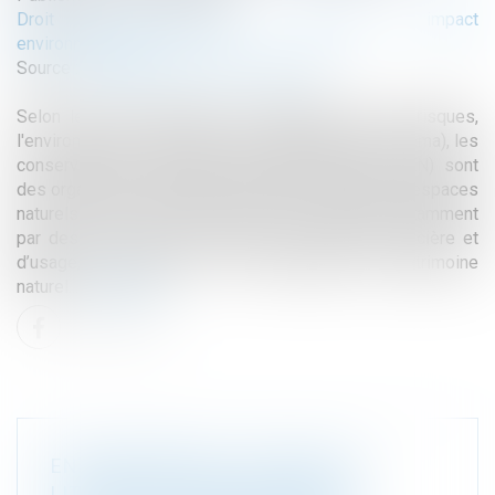
Droit de l'environnement
/
Travaux et impact
environnemental
Source :
www.maisondescommunes85.fr
Selon le Centre d'études et d'expertise sur les risques,
l'environnement, la mobilité et l'aménagement (Cerema), les
conservatoires régionaux d’espaces naturels (CEN) sont
des organismes qui contribuent à la préservation d’espaces
naturels et semi-naturels du territoire régional, notamment
par des actions de connaissance, de maîtrise foncière et
d’usage, de gestion et de valorisation du patrimoine
naturel...
Read more
ENVIRONNEMENT : ÉROSION DU
LITTORAL ET ADAPTATION DES