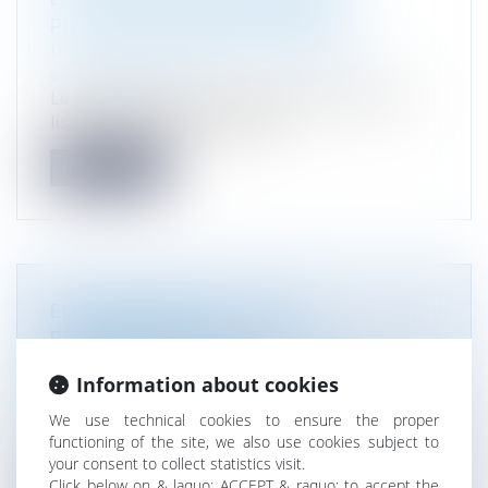
POLITIQUES D’AMÉNAGEMENT
Droit de l'environnement
/
Travaux et impact
environnemental
Le décret n° 2024-531 du 10 juin 2024 révise la
liste de communes établie par...
Read more
ENVIRONNEMENT : CADRE
RÉGLEMENTAIRE DES
CONSERVATOIRES RÉGIONAUX
Information about cookies
D’ESPACES NATURELS
Droit de l'environnement
/
Travaux et impact
We use technical cookies to ensure the proper
functioning of the site, we also use cookies subject to
environnemental
your consent to collect statistics visit.
Selon le Centre d'études et d'expertise sur les
Click below on & laquo; ACCEPT & raquo; to accept the