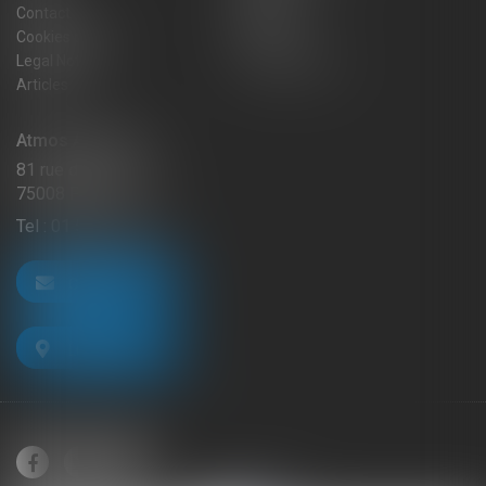
Contact
Sitemap
Cookies policy
Fees
Legal Notice
Privacy Policy
Articles
Atmos Avocats
81 rue de Monceau
75008 PARIS
Tel :
01 56 59 29 59
CONTACT US
LOCATE US