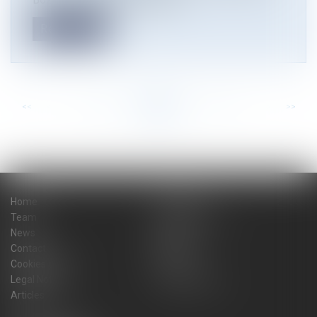
Read more
<<
<
...
47
48
49
50
51
52
53
...
>
>>
Home
The firm
Team
Practice areas
News
Blog
Contact
Sitemap
Cookies policy
Fees
Legal Notice
Privacy Policy
Articles