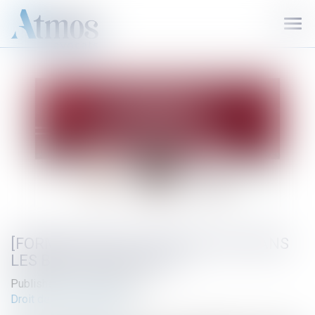
Ouvr
le
men
[FORMATION] LES CLAUSES ICPE DANS
LES BAUX LOGISTIQUES
Published on :
06/04/2023
Droit de l'environnement