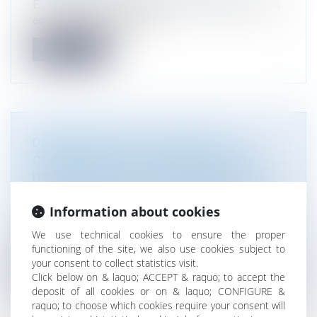
En 2008, une grange à démolir a été vendue par un
acte de vente faisant état...
Read more
DÉROGATION AU PLU POUR LES
CONSTRUCTIONS FAISANT PREUVE
D’EXEMPLARITÉ ENVIRONNEMENTALE
Droit de l'environnement
/
Travaux et impact
Information about cookies
environnemental
Dans le but d’encourager les modes de
We use technical cookies to ensure the proper
constructions innovants sur le plan env...
functioning of the site, we also use cookies subject to
your consent to collect statistics visit.
Read more
Click below on & laquo; ACCEPT & raquo; to accept the
deposit of all cookies or on & laquo; CONFIGURE &
raquo; to choose which cookies require your consent will