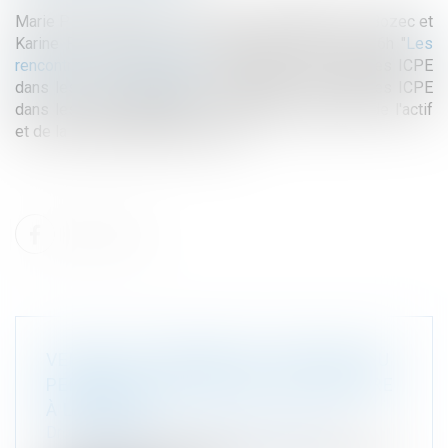
Marie Pierre Maitre co-animera avec Stéphanie Le Bozec et
Karine Paul de Neef le 13 avril 2023 DE 14h à 16h "
Les
rencontres de Costrategic
" sur le sujet : Les clauses ICPE
dans les baux logistiques, l'importance des clauses ICPE
dans les baux logistiques : un gage de pérennité de l'actif
et de la relation bailleur-preneur?
VENTE D’UN TERRAIN ET CADUCITÉ DU
PERMIS DE CONSTRUIRE POSTÉRIEURE
À LA VENTE
Droit immobilier
/
Droit de la construction