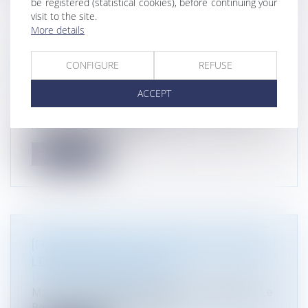
be registered (statistical cookies), before continuing your
visit to the site.
More details
LE DÉSAGRÉMENT DES RIVERAINS NE
PEUT CONSTITUER LE SEUL MOTIF DE
CONFIGURE
REFUSE
REFUS D’UN PERMIS DE CONSTRUIRE
ACCEPT
Droit public
/
Droit de l'urbanisme
Dans un arrêt le 1er mars 2023, le Conseil d’État a
rappelé que les dispositi...
Read more
[FORMATION] LES CLAUSES ICPE DANS
LES BAUX LOGISTIQUES
Droit de l'environnement
Marie Pierre Maitre co-animera avec Stéphanie Le
Bozec et Karine Paul de Neef...