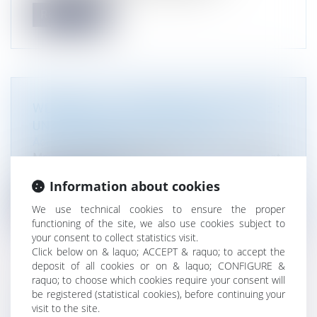
Read more
WEBINAR : LOI ECONOMIE CIRCULAIRE :
UN AN APRÈS, OÙ EN EST-ON?
Actualité du cabinet
Marie-Pierre Maître, (avocate associée du cabinet
Atmos Avocats) et Gaëlle Gu...
Information about cookies
Read more
We use technical cookies to ensure the proper
functioning of the site, we also use cookies subject to
your consent to collect statistics visit.
Click below on & laquo; ACCEPT & raquo; to accept the
deposit of all cookies or on & laquo; CONFIGURE &
raquo; to choose which cookies require your consent will
be registered (statistical cookies), before continuing your
[CLASSEMENT] GUIDE DÉCIDEURS
visit to the site.
2020/2021 « CONSTRUCTION,