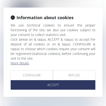
vient d’ajouter sept nouvelles sub...
Read more
Information about cookies
We use technical cookies to ensure the proper
functioning of the site, we also use cookies subject to
your consent to collect statistics visit.
Click below on & laquo; ACCEPT & raquo; to accept the
UN MOMENT DE CONVIVIALITÉ CHEZ
deposit of all cookies or on & laquo; CONFIGURE &
ATMOS AVOCATS POUR QUI LA GALETTE
raquo; to choose which cookies require your consent will
DES ROIS RESTE UNE TRADITION
be registered (statistical cookies), before continuing your
visit to the site.
Actualité du cabinet
More details
Read more
CONFIGURE
REFUSE
ACCEPT
EXPÉRIMENTATION PAR LES PRÉFETS