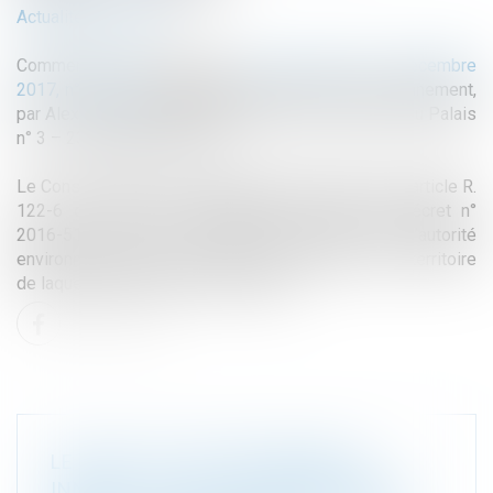
Actualité du cabinet
Commentaire de l’arrêt du
Conseil d’Etat du 6 décembre
2017, n° 400559
, Association France nature environnement,
par Alexandre Moustardier, publié dans la Gazette du Palais
n° 3 – 23 janvier 2018, p. 24
Le Conseil d’Etat vient d’annuler la disposition de l’article R.
122-6 du Code de l’environnement, issue du décret n°
2016-519 du 28 avril 2016, qui prévoit que l’autorité
environnementale est le préfet de la région sur le territoire
de laquelle le projet doit être réalisé.
LE DROIT DE L’ENVIRONNEMENT
INNERVE TOUTES LES BRANCHES DU