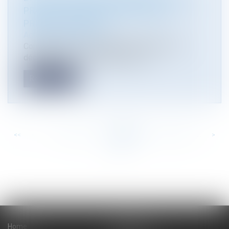
PROJETS NE PEUT PLUS ÊTRE LE
PRÉFET DE RÉGION
Actualité du cabinet
Commentaire de l’arrêt du Conseil d’Etat du 6
décembre 2017, n° 400559, Assoc...
Read more
<<
<
...
123
124
125
126
127
128
129
...
>
>>
Home
The firm