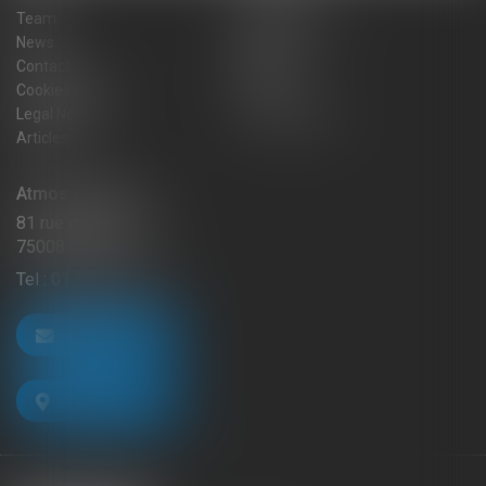
Team
Practice areas
News
Blog
Contact
Sitemap
Cookies policy
Fees
Legal Notice
Privacy Policy
Articles
Atmos Avocats
81 rue de Monceau
75008 PARIS
Tel :
01 56 59 29 59
CONTACT US
LOCATE US