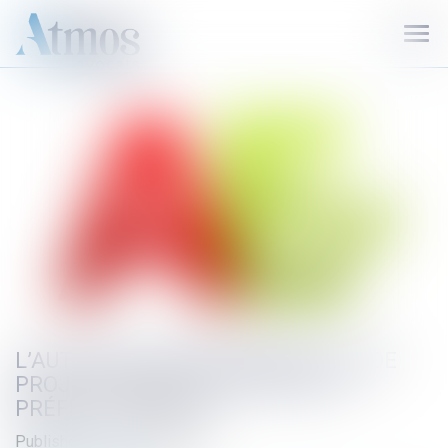
Ouvr
le
men
L’AUTORITÉ ENVIRONNEMENTALE DE
PROJETS NE PEUT PLUS ÊTRE LE
PRÉFET DE RÉGION
Published on :
01/02/2018