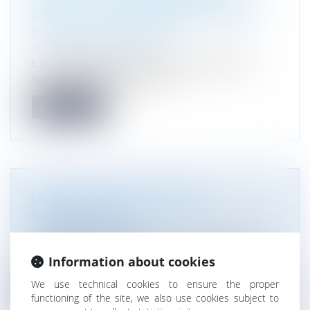
DROIT ET S’INVITE DANS LES RÈGLES
DU CODE DE COMMERCE
Actualité du cabinet
L’autorisation de transfert du marché d’intérêt
national (MIN) de NICE, prise...
Read more
DES VICES TU DEVRAS AVOIR
CONNAISSANCE…
Actualité du cabinet
Commentaire de l’arrêt de la Cour de cassation,
Information about cookies
3ème civ., 29 juin 2017, n° 1...
We use technical cookies to ensure the proper
Read more
functioning of the site, we also use cookies subject to