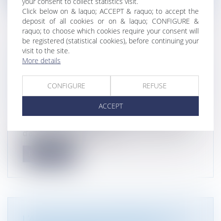
your consent to collect statistics visit.
Click below on & laquo; ACCEPT & raquo; to accept the
deposit of all cookies or on & laquo; CONFIGURE &
raquo; to choose which cookies require your consent will
be registered (statistical cookies), before continuing your
visit to the site.
LE CHANGEMENT DE RÉGIME D’UNE
More details
INSTALLATION ENTRAÎNE LA FIN DE
L’APPLICATION DES ARTICLES DU CODE
CONFIGURE
REFUSE
DE L’ENVIRONNEMENT AFFÉRENTS AU
PREMIER RÉGIME APPLIQUÉ
ACCEPT
Actualité du cabinet
Commentaire de l’arrêt de la Cour administrative
d’appel de Nancy du 30 juin...
Read more
L’AUTORITÉ ENVIRONNEMENTALE DE