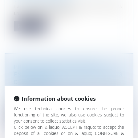
La reconnaissance du droit de chacun à vivre dans
un environnement équilibré...
Read more
PRÉCISIONS SUR L’ÉVALUATION
ENVIRONNEMENTALE DES DOCUMENTS
D'URBANISME
Droit public
/
Droit de l'urbanisme
Le décret n° 2021-1345 du 13 octobre 2021 (DEF
Information about cookies
28 oct. 2021, n° DEF204e0) a p...
We use technical cookies to ensure the proper
functioning of the site, we also use cookies subject to
Read more
your consent to collect statistics visit.
Click below on & laquo; ACCEPT & raquo; to accept the
deposit of all cookies or on & laquo; CONFIGURE &