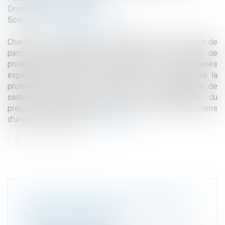
Droit de l'environnement
Source :
www.lemag-juridique.com
Chargés de la supervision de l'exploitation et la gestion de
parcs éoliens implantés en partie sur une zone de
protection spéciale, la société EDF et les propriétaires
exploitants du site ont été assignés par la Ligue pour la
protection des oiseaux à la suite de la découverte de
cadavre d’espèces protégées, en indemnisation du
préjudice moral causé par la destruction de spécimens
d'une espèce protégée...
Read more
LE RÉFÉRÉ-LIBERTÉ AU SECOURS DES
ESPÈCES PROTÉGÉES
Droit de l'environnement