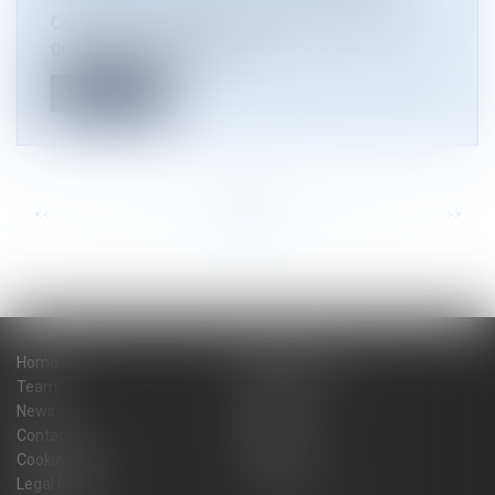
Chargés de la supervision de l'exploitation et la
gestion de parcs éoliens im...
Read more
<<
<
...
53
54
55
56
57
58
59
...
>
>>
Home
The firm
Team
Practice areas
News
Blog
Contact
Sitemap
Cookies policy
Fees
Legal Notice
Privacy Policy