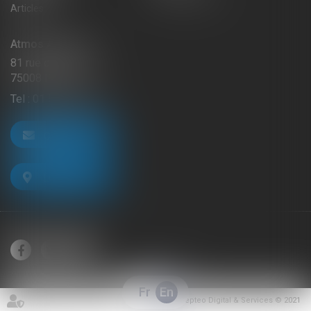
Articles
Atmos Avocats
81 rue de Monceau
75008 PARIS
Tel :
01 56 59 29 59
CONTACT US
LOCATE US
Fr
En
Septeo Digital & Services © 2021