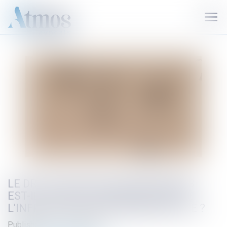
Ouvr
le
men
LE DROIT D'AGIR DES ASSOCIATIONS
EST-IL LIMITÉ À LA RÉALISATION DE
L'INFRACTION ENVIRONNEMENTALE ?
Published on :
13/12/2022