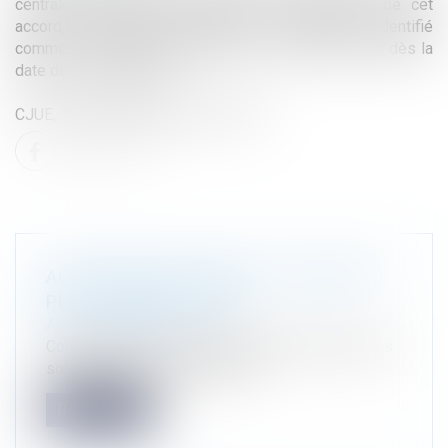
centrale d’achat, peut bénéficier des conditions de cet
accord, sous réserve d’avoir été « clairement » identifié
comme « bénéficiaire potentiel de cet accord-cadre dès la
date de sa conclusion ».
CJUE, 19 décembre 2018, C-216/17.
ACHETEURS ATTENTION : L’ADDITION
PEUT S’AVÉRER SALÉE
Actualité du cabinet
Condamnation d’un acheteur public à reverser des
sommes perçues au titre d’un...
Read more