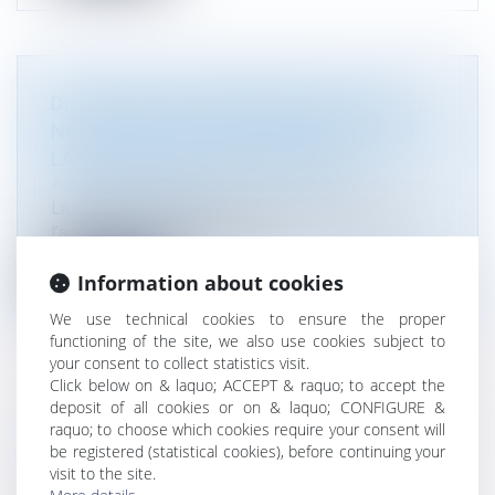
DE NOUVELLES PRÉCISIONS SUR LA
NOTION DE DESTINATION AU SENS DE
LA LÉGISLATION D’URBANISME
Actualité du cabinet
La notion de destination est essentielle, pour
l’application des règles d’urb...
Read more
Information about cookies
We use technical cookies to ensure the proper
functioning of the site, we also use cookies subject to
your consent to collect statistics visit.
Click below on & laquo; ACCEPT & raquo; to accept the
deposit of all cookies or on & laquo; CONFIGURE &
NE PEUT BÉNÉFICIER DES CONDITIONS
raquo; to choose which cookies require your consent will
D’UN ACCORD-CADRE QUI VEUT…
be registered (statistical cookies), before continuing your
visit to the site.
Actualité du cabinet