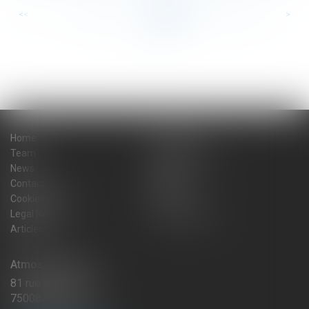
<<
<
...
104
105
106
107
108
109
110
...
>
>>
Home
The firm
Team
Practice areas
News
Blog
Contact
Sitemap
Cookies policy
Fees
Legal Notice
Privacy Policy
Articles
Atmos Avocats
81 rue de Monceau
75008 PARIS