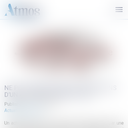
Ouvr
le
men
NE PEUT BÉNÉFICIER DES CONDITIONS
D’UN ACCORD-CADRE QUI VEUT…
Published on :
10/01/2019
Actualité du cabinet
Un acheteur public, tiers à un accord-cadre conclu par une