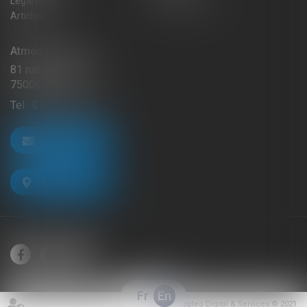
Legal Notice
Privacy Policy
Articles
Atmos Avocats
81 rue de Monceau
75008 PARIS
Tel :
01 56 59 29 59
CONTACT US
LOCATE US
Fr
En
Septeo Digital & Services © 2021