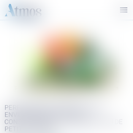
Ouvr
le
men
PERFORMANCE ÉNERGÉTIQUE ET
ENVIRONNEMENTALE DES
CONSTRUCTIONS TEMPORAIRES OU DE
PETITE SURFACE