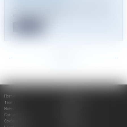
Droit de l'environnement
Économie circulaire : l’Autorité rend public un avis
réservé sur la réorganis...
Read more
<<
<
...
51
52
53
54
55
56
57
...
>
>>
Home
The firm
Team
Practice areas
News
Blog
Contact
Sitemap
Cookies policy
Fees