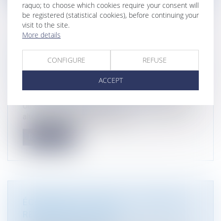
raquo; to choose which cookies require your consent will
be registered (statistical cookies), before continuing your
visit to the site.
More details
PERFORMANCE ÉNERGÉTIQUE ET
ENVIRONNEMENTALE DES
CONFIGURE
REFUSE
CONSTRUCTIONS TEMPORAIRES OU DE
ACCEPT
PETITE SURFACE
Droit immobilier
/
Droit de la construction
Un arrêté du 22 décembre précise les exigences
alternatives pouvant être appl...
Read more
ÉCONOMIE CIRCULAIRE : L’AUTORITÉ
REND PUBLIC UN AVIS