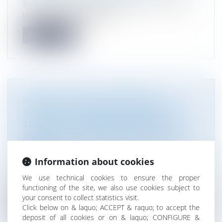
En l’espèce, une société avait sollicité et obtenu
un permis d'aménager pour...
Read more
IMPLANTATION DES PANNEAUX
SOLAIRES : UNE INSTRUCTION FAIT
TOUTE LA LUMIÈRE SUR LE RÔLE DES
ARCHITECTES DES BÂTIMENTS DE
FRANCE
Information about cookies
Droit public
/
Droit de l'urbanisme
A travers la "doctrine nationale" diffusée par la
We use technical cookies to ensure the proper
voie d’une instruction inte...
functioning of the site, we also use cookies subject to
your consent to collect statistics visit.
Read more
Click below on & laquo; ACCEPT & raquo; to accept the
deposit of all cookies or on & laquo; CONFIGURE &