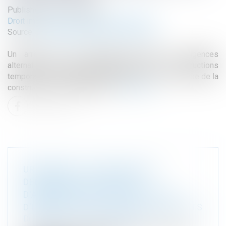
Published on :
12/01/2023
Droit immobilier
/
Droit de la construction
Source :
www.lagazettedescommunes.com
Un arrêté du 22 décembre précise les exigences
alternatives pouvant être appliquées, pour les constructions
temporaires conformément à l’article R. 172-2 du code de la
construction et de l’habitation...
Read more
URBANISME : CONDITIONS DE
DÉLIVRANCE D'UN PERMIS
D'AMÉNAGER MODIFICATIF EN CAS
D'ERREUR SUR LA SUPERFICIE DES LOTS
Droit public
/
Droit de l'urbanisme