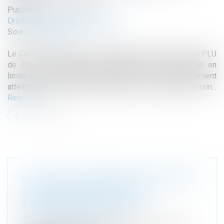
Published on :
08/06/2023
Droit public
/
Droit de l'urbanisme
Source :
www.efl.fr
Le Conseil d’État précise la portée de la disposition du PLU
de Paris selon laquelle l’implantation d’un immeuble en
limite séparative peut être refusée si elle porte gravement
atteinte aux conditions d’éclairement d’un immeuble voisin...
Read more
LES LITIGES CLIMATIQUES, UN RISQUE
FINANCIER AVÉRÉ POUR LES
ENTREPRISES ATTAQUÉES
Droit de l'environnement