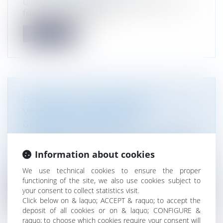
Quel est l'impact des litiges climatiques sur les
finances des entreprises ?...
Read more
GLYPHOSATE : UNE NOUVELLE
VICTOIRE JURIDIQUE POUR
GÉNÉRATIONS FUTURES
Droit de l'environnement
/
Gestion des déchets et
pollutions
Information about cookies
Générations Futures et ses avocats font annuler
les autorisations de mise sur...
We use technical cookies to ensure the proper
functioning of the site, we also use cookies subject to
Read more
your consent to collect statistics visit.
Click below on & laquo; ACCEPT & raquo; to accept the
deposit of all cookies or on & laquo; CONFIGURE &
raquo; to choose which cookies require your consent will