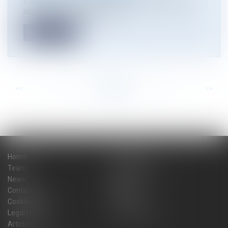
L’arrêté du 17 avril 2023 relatif aux dossiers de
demande d’autorisation d’ur...
Read more
<<
<
...
43
44
45
46
47
48
49
...
>
>>
Home
The firm
Team
Practice areas
News
Blog
Contact
Sitemap
Cookies policy
Fees
Legal Notice
Privacy Policy
Articles