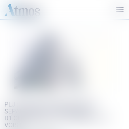
Ouvr
le
men
PLU : IMPLANTATION EN LIMITE
SÉPARATIVE ET CONDITIONS
D’ÉCLAIREMENT DE L’IMMEUBLE DE
VOISIN