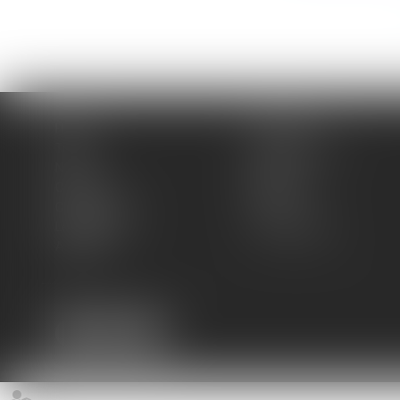
Home
The firm
Team
Practice areas
News
Blog
Contact
Sitemap
Cookies policy
Fees
Legal Notice
Privacy Policy
Articles