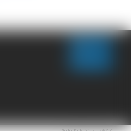
CONTACT US
LOCATE US
Septeo Digital & Services © 2021