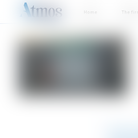
Home
The fi
RÉGATE A