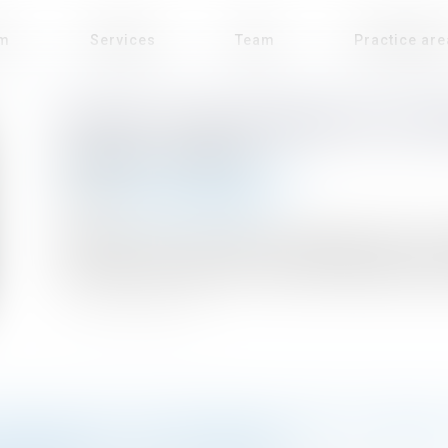
rm
Services
Team
Practice ar
RETRAIT D’UNE DEMANDE D’AUTO
Published on :
25/08/2023
Droit public
/
Droit de l'urbanisme
Source :
www.actu-juridique.fr
L’article R. 423-1 du Code de l’urbanisme liste le
d’autorisation d’urbanisme. Plusieurs propriétaires p
TMOS AVOCATS EN PARTENARIAT AVEC LE DEAUVI