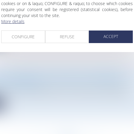
cookies or on & laquo; CONFIGURE & raquo; to choose which cookies
RNEMENT DÉVOILE SA STRATÉGIE NATIONALE BIO
require your consent will be registered (statistical cookies), before
 DE LONGUE DATE
continuing your visit to the site.
vironnement
/
Travaux et impact environnemental
More details
nt a publié jeudi 20 juillet 2023, en pleine annonce de remaniem
ACCEPT
CONFIGURE
REFUSE
e
D’UNE DEMANDE D’AUTORISATION D’URBANISME
Droit de l'urbanisme
23-1 du Code de l’urbanisme liste les personnes ayant qualité p...
e