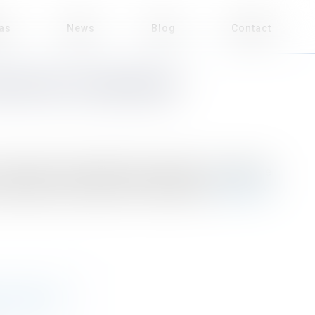
eas
News
Blog
Contact
RISATION D’URBANISME
s personnes ayant qualité pour déposer une demande
euvent déposer ensemble une telle demande...
Read more
LLE YACHT