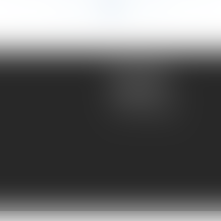
<<
<
...
39
40
41
42
43
44
45
...
>
>>
Atmos Avocats
81 rue de Monceau
75008 PARIS
Tel :
01 56 59 29 59