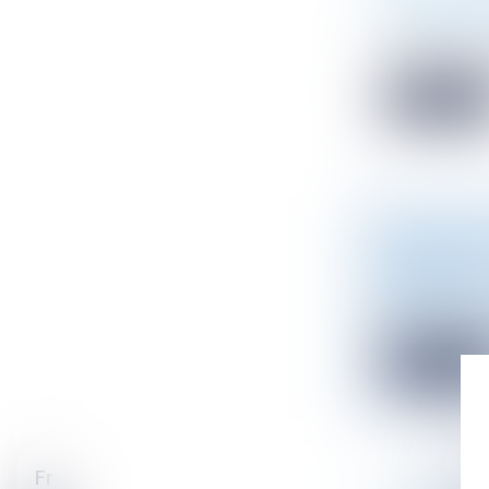
CLUB 30 
Actualité du 
Atmos Avocats
Read mor
MISE EN Œ
CADASTR
Droit public
/
Afin d’assurer
Read mor
Fr