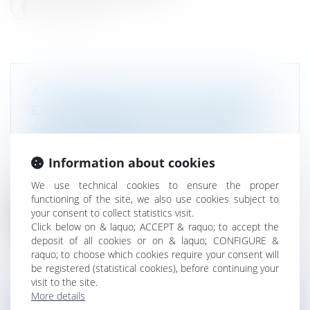
AUTORISATION UNIQUE/AUTORISATION
ENVIRONNEMENTALE : PRÉCISIONS
SUR L’APPLICATION DANS LE TEMPS DE
CES DEUX RÉGIMES JURIDIQUES
Actualité du cabinet
Information about cookies
Par un avis du 26 juillet dernier (n°416831), le
We use technical cookies to ensure the proper
Conseil d’Etat est venu appo...
functioning of the site, we also use cookies subject to
your consent to collect statistics visit.
Read more
Click below on & laquo; ACCEPT & raquo; to accept the
deposit of all cookies or on & laquo; CONFIGURE &
raquo; to choose which cookies require your consent will
be registered (statistical cookies), before continuing your
visit to the site.
More details