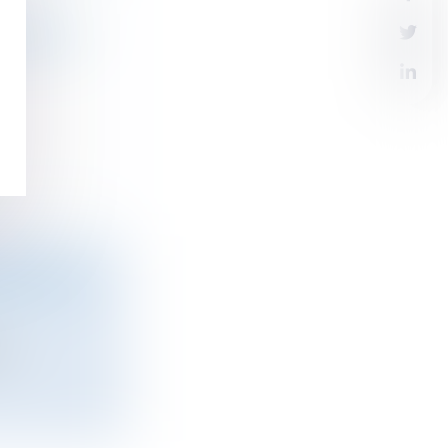
RÈS BELLE
 UN TAUX
u...