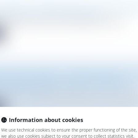
FONCIÈRE : UN DÉCRET DÉFINIT LA NOTION DE FR
vironnement
/
Travaux et impact environnemental
de la politique de lutte contre l'artificialisation des sols et...
e
 : RISQUE SISMIQUE ET TERRAINS ARGILEUX, DRO
ON DANS LES ESPACES NATURELS SENSIBLES
Droit de l'urbanisme
2023-1173 du 12 décembre 2023 définit le les zones sismiques e
e
Information about cookies
We use technical cookies to ensure the proper functioning of the site,
we also use cookies subject to your consent to collect statistics visit.