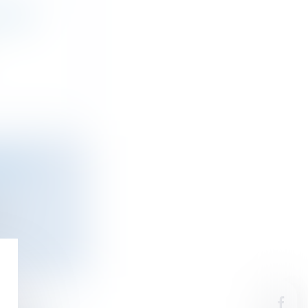
ICHES
IT DE
t...