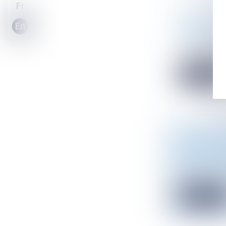
Fr
[2024] LE
En
ANNÉE 202
Actualité du 
Le cabinet At
Read mor
DÉCRET A
DE COUVE
Droit de l'en
Après d'âpres
Read mor