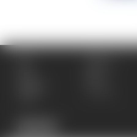
Home
The firm
Team
Practice areas
News
Blog
Contact
Sitemap
Cookies policy
Fees
Legal Notice
Privacy Policy
Articles