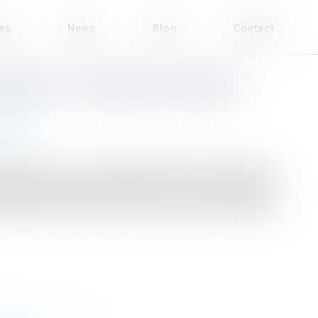
eas
News
Blog
Contact
DÉFINIT LA NOTION DE FRICHES
mental
cialisation des sols et de gestion économe des espaces
é les gisements fonciers disponibles et le renouvellement
 décembre 2023 détaille les deux critères cumulatifs