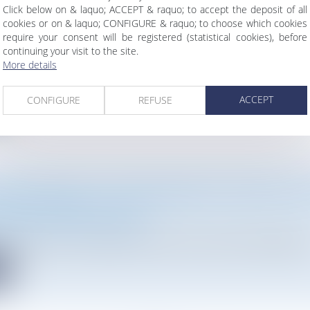
Click below on & laquo; ACCEPT & raquo; to accept the deposit of all
cookies or on & laquo; CONFIGURE & raquo; to choose which cookies
 CABINET ATMOS AVOCATS VOUS SOUHAITE UNE T
require your consent will be registered (statistical cookies), before
4 !
continuing your visit to the site.
cabinet
More details
mos Avocats vous souhaite une très belle année 2024 !
ACCEPT
CONFIGURE
REFUSE
e
GRIVOLTAÏSME : LE GOUVERNEMENT TRANCHE SUR
RTURE MAXIMAL DE 40%
vironnement
/
Droit de l'énergie
 discussions, le gouvernement a rendu ses derniers arbitrages s
e