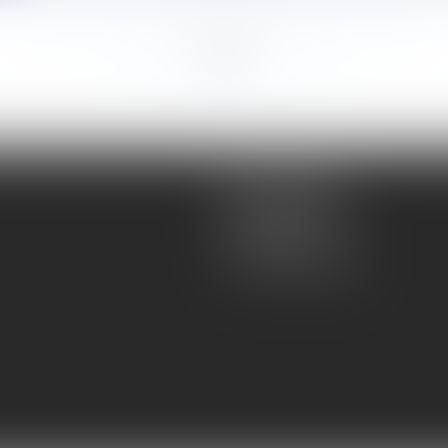
<<
<
...
32
33
34
35
36
37
38
...
>
>>
Atmos Avocats
81 rue de Monceau
75008 PARIS
Tel :
01 56 59 29 59