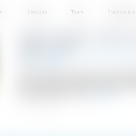
rm
Services
Team
Practice ar
SOBRIÉTÉ FONCIÈRE : UN DÉCRET 
Published on :
15/01/2024
Droit de l'environnement
/
Travaux et impact environne
Source :
www.weka.fr
Dans le cadre de la politique de lutte contre l'artifi
liés à la loi Climat, il convient de mobiliser en priorit
urbain, en particulier les friches. Un décret du 26
permettant d'identifier ces friches...
Read more