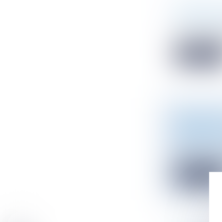
SOBRIÉTÉ 
Droit de l'en
Dans le cadre 
Read mor
URBANISME
PRÉEMPTI
Droit public
/
Le décret n° 
Read mor