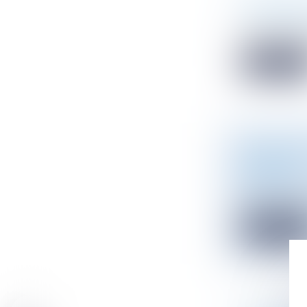
ÉCONOMIE 
Droit de l'en
Quatre ans apr
Read mor
URBANISM
FRICHES
Droit public
/
Pour faciliter
Read mor