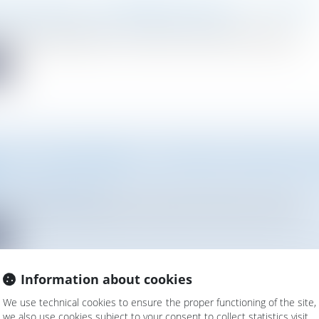
CIRCULAIRE : UN PREMIER BILAN DE LA "LOI AGEC
vironnement
/
Gestion des déchets et pollutions
ès la promulgation de la loi relative à la lutte contre le gasp...
e
E ET ENVIRONNEMENT : CERTIFICAT DE PROJET S
Droit de l'urbanisme
 et sécuriser les projets de reconversion de friches, le décret...
e
Information about cookies
We use technical cookies to ensure the proper functioning of the site,
we also use cookies subject to your consent to collect statistics visit.