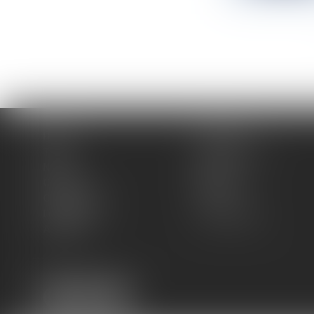
Home
The firm
Team
Practice areas
News
Blog
Contact
Sitemap
Cookies policy
Fees
Legal Notice
Privacy Policy
Articles