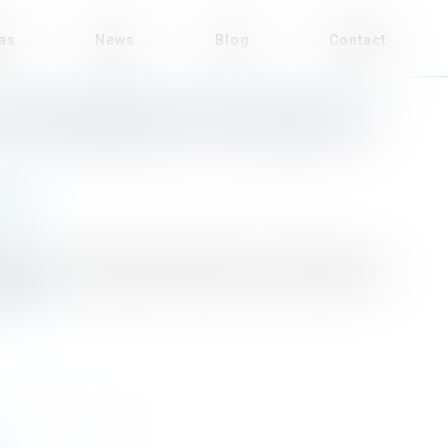
eas
News
Blog
Contact
LES ÉQUIPEMENTS ÉLECTRIQUES ET
mental
ffiché sur les appareils électriques et électroniques, à
d more