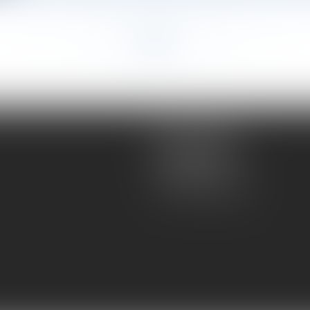
<<
<
...
27
28
29
30
31
32
33
...
>
>>
Atmos Avocats
81 rue de Monceau
75008 PARIS
Tel :
01 56 59 29 59