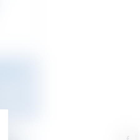
"
UR LES