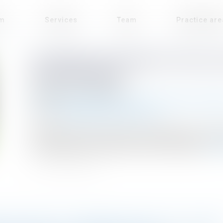
rm
Services
Team
Practice ar
UN INDICE DE DURABILITÉ POUR 
ÉLECTRONIQUES
Published on :
22/04/2024
Droit de l'environnement
/
Travaux et impact environne
Source :
cabinet-rs.expert-infos.com
À compter de 2025, un indice de durabilité devra être a
commencer par les téléviseurs et les lave-linges...
Rea