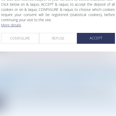
Click below on & laquo; ACCEPT & raquo; to accept the deposit of all
 MAI 2024 RELATIVE À L'ORGANISATION DE LA GO
cookies or on & laquo; CONFIGURE & raquo; to choose which cookies
ETÉ NUCLÉAIRE ET DE LA RADIOPROTECTION POU
require your consent will be registered (statistical cookies), before
AU DÉFI DE LA RELANCE DE LA FILIÈRE NUCLÉAIR
continuing your visit to the site.
vironnement
/
Travaux et impact environnemental
More details
nucléaire civil (nouveaux réacteurs EPR2, poursuite du parc act...
ACCEPT
CONFIGURE
REFUSE
e
 DE DURABILITÉ POUR LES ÉQUIPEMENTS ÉLECTRI
IQUES
vironnement
/
Travaux et impact environnemental
025, un indice de durabilité devra être affiché sur les apparei...
e