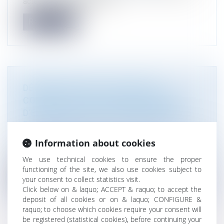
acte de vente faisant état...
Read more
DÉROGATION AU PLU POUR LES
CONSTRUCTIONS FAISANT PREUVE
D’EXEMPLARITÉ ENVIRONNEMENTALE
Droit de l'environnement
/
Travaux et impact
environnemental
Information about cookies
Dans le but d’encourager les modes de
constructions innovants sur le plan env...
We use technical cookies to ensure the proper
functioning of the site, we also use cookies subject to
Read more
your consent to collect statistics visit.
Click below on & laquo; ACCEPT & raquo; to accept the
deposit of all cookies or on & laquo; CONFIGURE &
raquo; to choose which cookies require your consent will
be registered (statistical cookies), before continuing your