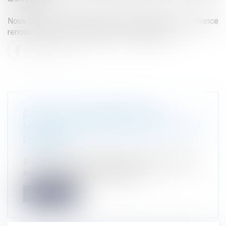
Nous remercions vivement nos clients pour leur confiance
renouvelée et nos équipes pour leur implication.
[DISTINCTION] PALMARÈS DES
MEILLEURS CABINETS D'AVOCATS 2025
DU POINT
Droit public
Pour la 7ème année consécutive, Atmos Avocats
est reconnu dans ses domaines d...
Read more