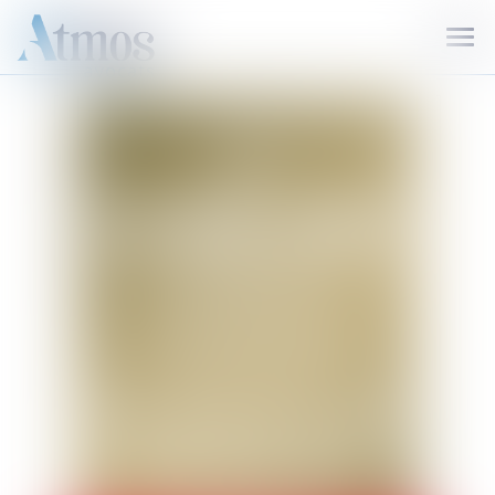
Ouvr
le
men