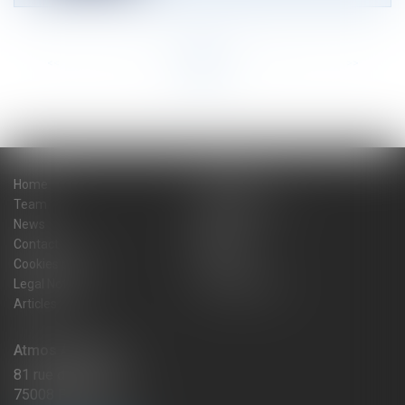
<<
<
...
2
3
4
5
6
7
8
...
>
>>
Home
The firm
Team
Practice areas
News
Blog
Contact
Sitemap
Cookies policy
Fees
Legal Notice
Privacy Policy
Articles
Atmos Avocats
81 rue de Monceau
75008 PARIS