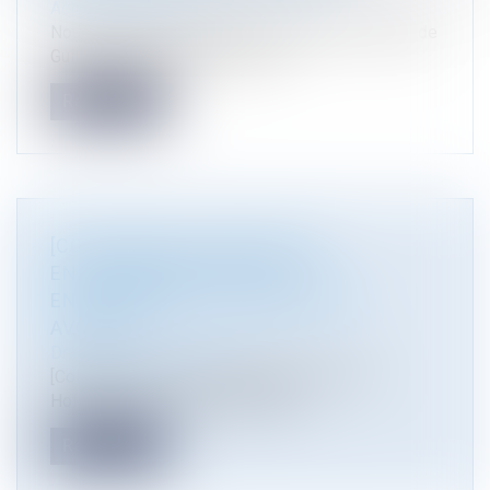
Actualité du cabinet
Nous sommes très heureux d’annoncer l’arrivée de
Guillaume DELACROIX et Paul...
Read more
[COLLOQUE] LA TRANSITION
ENVIRONNEMENTALE DES
ENTREPRISES À LA MAISON DES
AVOCATS
Droit de l'environnement
[Colloque] Sous l’égide du bâtonnier Pierre
Hoffman et de la vice-bâtonnière...
Read more