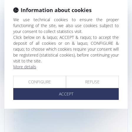
Information about cookies
We use technical cookies to ensure the proper
[CHRONIQUE DE JURISPRUDENCE DROIT
functioning of the site, we also use cookies subject to
DE L'ENVIRONNEMENT] LA GAZETTE DU
your consent to collect statistics visit.
PALAIS DU 21 JANVIER 2025
Click below on & laquo; ACCEPT & raquo; to accept the
Droit de l'environnement
deposit of all cookies or on & laquo; CONFIGURE &
Chronique de jurisprudence de droit de
raquo; to choose which cookies require your consent will
l’environnement sous la direction de M...
be registered (statistical cookies), before continuing your
visit to the site.
Read more
More details
CONFIGURE
REFUSE
ACCEPT
[ANNONCE] ATMOS AVOCATS EST TRÈS
HEUREUX D'ACCUEILLIR DEUX
NOUVEAUX ASSOCIÉS,GUILLAUME
DELACROIX ET PAUL COTTIN