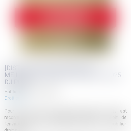
[DISTINCTION] PALMARÈS DES
MEILLEURS CABINETS D'AVOCATS 2025
DU POINT
Published on :
28/04/2025
Droit public
Pour la 7ème année consécutive, Atmos Avocats est
reconnu dans ses domaines d'excellence : droit de
l'environnement, droit de l'urbanisme, droit de l'immobilier,
droit public.