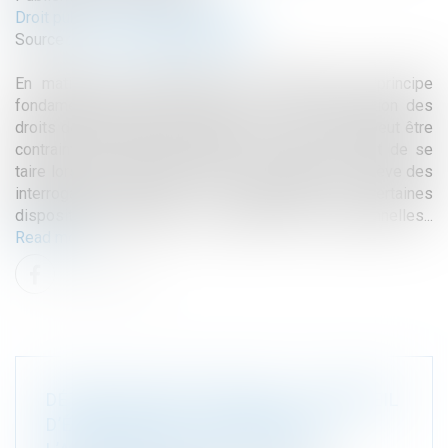
Droit public
/
Droit de l'urbanisme
Source :
www.lemag-juridique.com
En matière de constatation des infractions, un principe
fondamental découle de l’article 9 de la Déclaration des
droits de l’homme et du citoyen de 1789 : nul ne peut être
contraint de s’auto-incriminer, ce qui inclut le droit de se
taire lors des procédures pénales. Ce principe soulève des
interrogations quant à la conformité de certaines
dispositions législatives aux garanties constitutionnelles...
Read more
DÉTENTION DES CÉTACÉS : LE CONSEIL
D’ÉTAT REJETTE LA REQUÊTE DE