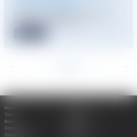
CODE DE L’URBANISME
Droit public
/
Droit de l'urbanisme
En matière de constatation des infractions, un
principe fondamental découle d...
Read more
<<
<
...
12
13
14
15
16
17
18
...
>
>>
Home
The firm
Team
Practice areas
News
Blog
Contact
Sitemap
Cookies policy
Fees