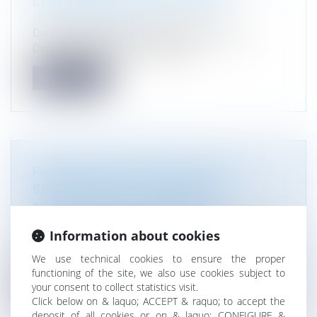
L’ASSOCIATION 'C’EST ASSEZ !
Droit de l'environnement
Dans une décision du 31 décembre 2024, le
Conseil d’État a rejeté la requête...
Read more
PARTICIPATION DU PUBLIC POUR
CERTAINS PROJETS SOUMIS À
AUTORISATION D'URBANISME
Droit public
/
Droit de l'urbanisme
Information about cookies
Un décret du 30 décembre 2024, modifiant le code
de l'urbanisme, introduit un...
We use technical cookies to ensure the proper
functioning of the site, we also use cookies subject to
Read more
your consent to collect statistics visit.
Click below on & laquo; ACCEPT & raquo; to accept the
deposit of all cookies or on & laquo; CONFIGURE &