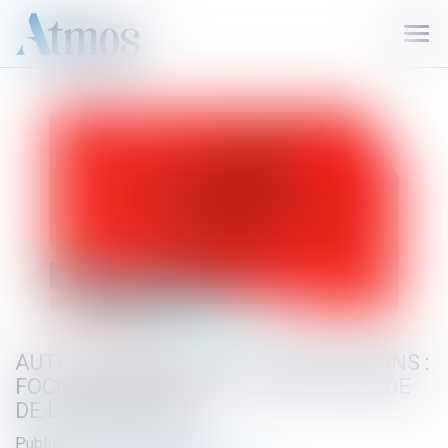
Ouvr
le
men
AUTO-INCRIMINATION ET INFRACTIONS :
FOCUS SUR L’ARTICLE L. 480-1 DU CODE
DE L’URBANISME
Published on :
20/12/2024