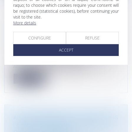
raquo; to choose which cookies require your consent will
be registered (statistical cookies), before continuing your
visit to the site.
More details
[ARTICLE] "LA NOUVELLE PROCÉDURE
D'AUTORISATION ENVIRONNEMENTALE
CONFIGURE
REFUSE
: AVANCÉE DÉCISIVE OU RÉFORME EN
TROMPE(L'OEIL?"
ACCEPT
Droit de l'environnement
BDEI n°114 supplément décembre 2024 " La
nouvelle procédure d'autorisation en...
Read more
AUTO-INCRIMINATION ET INFRACTIONS
: FOCUS SUR L’ARTICLE L. 480-1 DU