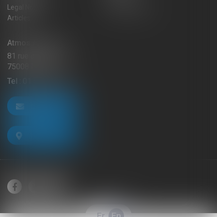
Legal Notice
Privacy Policy
Articles
Atmos Avocats
81 rue de Monceau
75008 PARIS
Tel :
01 56 59 29 59
CONTACT US
LOCATE US
Fr
En