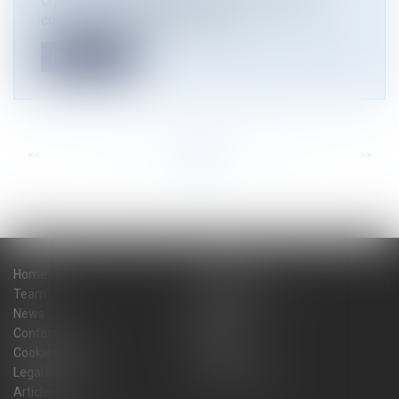
Un groupe sénatorial a présenté ses travaux
concernant l'application, dans le...
Read more
<<
<
...
13
14
15
16
17
18
19
...
>
>>
Home
The firm
Team
Practice areas
News
Blog
Contact
Sitemap
Cookies policy
Fees
Legal Notice
Privacy Policy
Articles