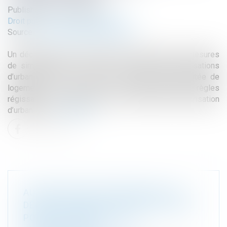
Published on :
05/12/2024
Droit public
/
Droit de l'urbanisme
Source :
www.banquedesterritoires.fr
Un décret, paru ce 20 novembre, opère plusieurs mesures
de simplification portant sur le régime des autorisations
d’urbanisme dans une logique de production facilitée de
logements. Il vise ainsi à modifier certaines règles
régissant la dématérialisation des demandes d’autorisation
d’urbanisme…
Read more
AUTORISATIONS D’URBANISME : UN
DÉCRET INTRODUIT DE LA SOUPLESSE
POUR CERTAINS PROJETS