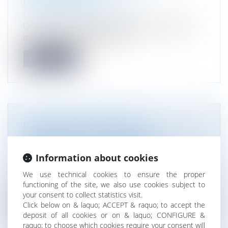
D’AMÉNAGEMENT
Droit public
/
Droit de l'urbanisme
Un décret, paru ce 20 novembre, opère plusieurs
mesures de simplification por...
Read more
PUBLICATION DU RAPPORT
D’INFORMATION SUR LES ABF :
PÉRIMÈTRE ET COMPÉTENCES
Information about cookies
Droit public
/
Droit de l'urbanisme
Les architectes des bâtiments de France (ABF)
We use technical cookies to ensure the proper
functioning of the site, we also use cookies subject to
exercent une mission essentiell...
your consent to collect statistics visit.
Click below on & laquo; ACCEPT & raquo; to accept the
Read more
deposit of all cookies or on & laquo; CONFIGURE &
raquo; to choose which cookies require your consent will