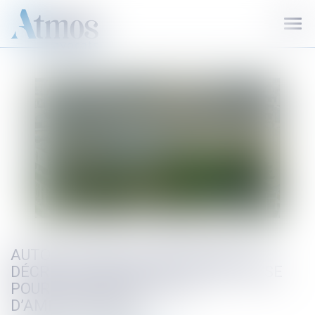
Ouvr
le
men
AUTORISATIONS D’URBANISME : UN
DÉCRET INTRODUIT DE LA SOUPLESSE
POUR CERTAINS PROJETS
D’AMÉNAGEMENT