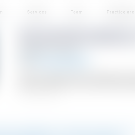
rm
Services
Team
Practice ar
DROIT DE PASSAGE ET SERVITUDE 
CONTRAINTES ENVIRONNEMENTA
Published on :
07/11/2024
Droit public
/
Droit de l'urbanisme
Source :
www.lemag-juridique.com
Le droit de passage permet au propriétaire d’un terr
publique, de réclamer à ses voisins une servitude de p
IONS D’URBANISME : UN DÉCRET INTRODUIT DE L