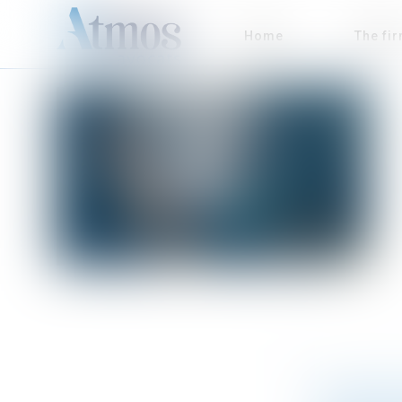
Home
The fi
AUTORISAT