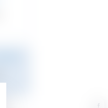
...
ÉRIMÈTRE
l...