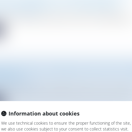
E POUR CERTAINS PROJETS D’AMÉNAGEMENT
Droit de l'urbanisme
ru ce 20 novembre, opère plusieurs mesures de simplification por
e
ON DU RAPPORT D’INFORMATION SUR LES ABF : P
TENCES
Droit de l'urbanisme
es des bâtiments de France (ABF) exercent une mission essentiel
e
Information about cookies
We use technical cookies to ensure the proper functioning of the site,
we also use cookies subject to your consent to collect statistics visit.