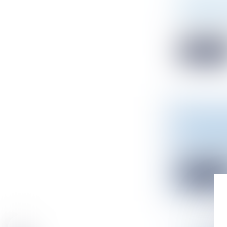
SOUPLESS
Droit public
/
Un décret, pa
Read mor
PUBLICATI
ET COMPÉ
Droit public
/
Les architect
Read mor