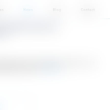
eas
News
Blog
Contact
: CONCILIER ACCÈS ET
LES
ain enclavé, c'est-à-dire dépourvu d’accès à la voie
assage sur leurs fonds...
Read more
A