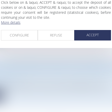
Click below on & laquo; ACCEPT & raquo; to accept the deposit of all
PASSAGE ET SERVITUDE : CONCILIER ACCÈS ET
cookies or on & laquo; CONFIGURE & raquo; to choose which cookies
require your consent will be registered (statistical cookies), before
TES ENVIRONNEMENTALES
continuing your visit to the site.
Droit de l'urbanisme
More details
ssage permet au propriétaire d’un terrain enclavé, c'est-à-dire...
ACCEPT
CONFIGURE
REFUSE
e
FICIALISATION NETTE EN 2050 : QUEL BILAN DE LA
vironnement
torial a présenté ses travaux concernant l'application, dans le...
e