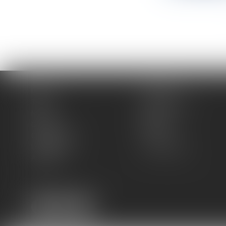
Home
The firm
Team
Practice areas
News
Blog
Contact
Sitemap
Cookies policy
Fees
Legal Notice
Privacy Policy
Articles