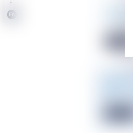
Fr
DROIT DE 
En
CONTRAIN
Droit public
/
Le droit de pa
Read mor
ZÉRO ARTI
2021 ?
Droit de l'en
Un groupe séna
Read mor