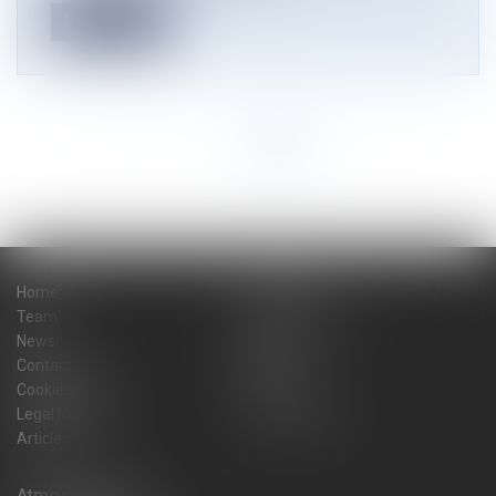
Read more
<<
<
1
2
3
4
5
>
>>
Home
The firm
Team
Practice areas
News
Blog
Contact
Sitemap
Cookies policy
Fees
Legal Notice
Privacy Policy
Articles
Atmos Avocats