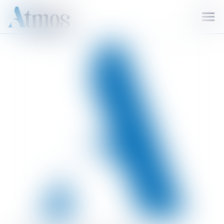
Ouvr
le
men