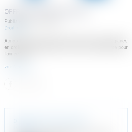
OFFRE DE STAGE POUR 2025
Published on :
25/01/2024
Droit public
Atmos Avocats recrute dès à présent ses futurs stagiaires
en droit de l'environnement et en droit de l'urbanisme pour
l'année 2025.
voir l'annonce
OFFRE DE STAGE POUR 2025
Droit public