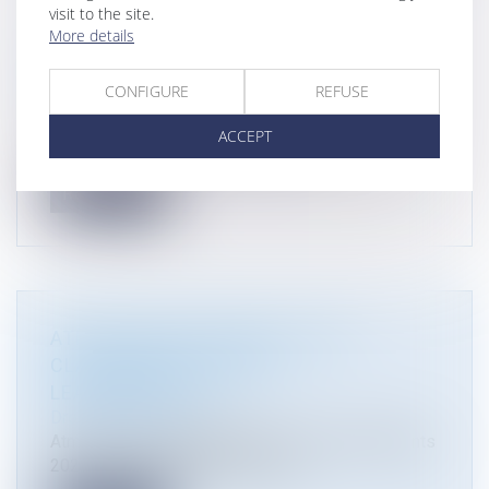
visit to the site.
More details
[DISTINCTION] PALMARÈS 2023 DES
AVOCATS DU POINT
CONFIGURE
REFUSE
Droit immobilier
Atmos Avocats de nouveau reconnu dans ses
ACCEPT
quatre domaines d'excellence : droi...
Read more
ATMOS AVOCATS DANS 11 DES
CLASSEMENTS 2022 DE
LEADERSLEAGUE
Droit immobilier
Atmos Avocats apparaît dans 11 des classements
2022 de LeadersLeague, confirm...