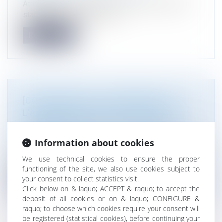
Atmos Avocats recrute dès à présent ses futurs
stagiaires en droit de l'envir...
Read more
[CONFÉRENCE] LA CONFÉRENCE DE
L'AVOCATURE EN DROIT PUBLIC 16
NOVEMBRE FACULTÉ JEAN MONNET
Droit public
Information about cookies
Marie-Pierre Maître participera à la conférence de
l'avocature en droit publi...
We use technical cookies to ensure the proper
functioning of the site, we also use cookies subject to
your consent to collect statistics visit.
Read more
Click below on & laquo; ACCEPT & raquo; to accept the
deposit of all cookies or on & laquo; CONFIGURE &
raquo; to choose which cookies require your consent will
be registered (statistical cookies), before continuing your