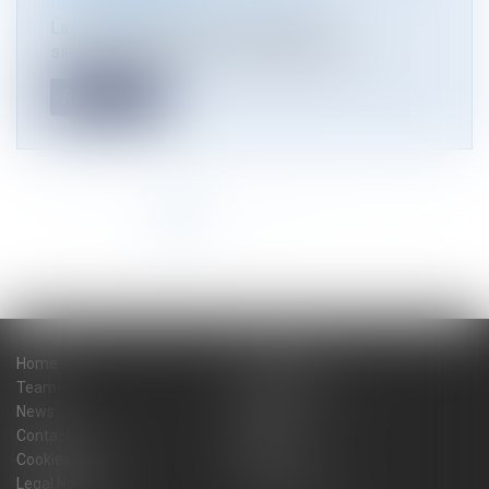
Droit public
/
Droit de l'urbanisme
La loi n° 2026-403 du 26 mai 2026 de
simplification de la vie économique à de...
Read more
<<
<
1
2
3
4
5
6
7
...
>
>>
Home
The firm
Team
Practice areas
News
Blog
Contact
Sitemap
Cookies policy
Fees
Legal Notice
Privacy Policy