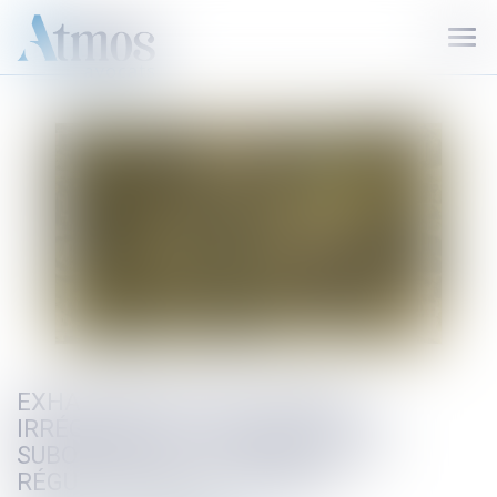
Ouvr
le
men
EXHAUSSEMENT DE TERRAIN
IRRÉGULIER : LA REMISE EN ÉTAT
SUBORDONNÉE À L'ABSENCE DE
RÉGULARISATION POSSIBLE