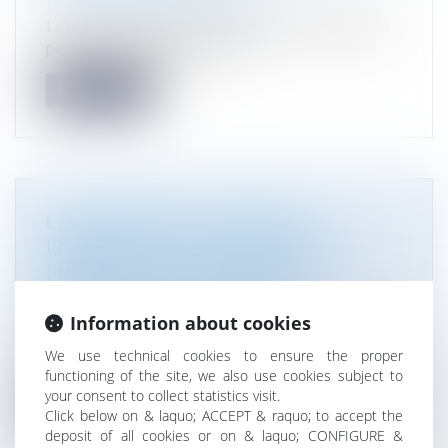
Droit public
/
Droit de l'urbanisme
La remise en état d'une construction édifiée sans
permis de construire ne peu...
Read more
EXHAUSSEMENT DE TERRAIN
IRRÉGULIER : LA REMISE EN ÉTAT
SUBORDONNÉE À L'ABSENCE DE
RÉGULARISATION POSSIBLE
Droit public
/
Droit de l'urbanisme
Information about cookies
La démolition ou la remise en état d'un ouvrage
We use technical cookies to ensure the proper
réalisé en méconnaissance des...
functioning of the site, we also use cookies subject to
your consent to collect statistics visit.
Read more
Click below on & laquo; ACCEPT & raquo; to accept the
deposit of all cookies or on & laquo; CONFIGURE &