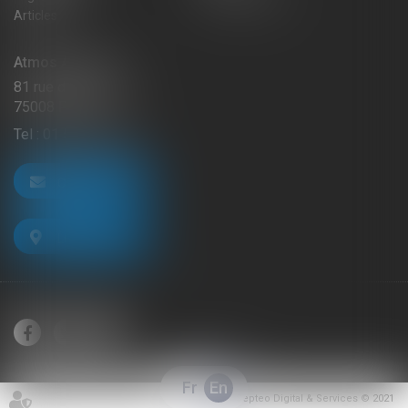
Articles
Atmos Avocats
81 rue de Monceau
75008 PARIS
Tel :
01 56 59 29 59
CONTACT US
LOCATE US
Fr
En
Septeo Digital & Services © 2021