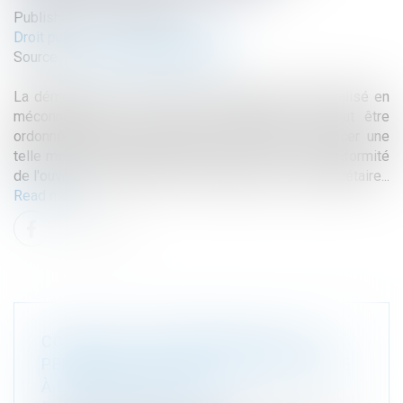
Published on :
29/06/2026
Droit public
/
Droit de l'urbanisme
Source :
www.lemag-juridique.com
La démolition ou la remise en état d'un ouvrage réalisé en
méconnaissance des règles d'urbanisme ne peut être
ordonnée qu'en dernier recours. Avant de prononcer une
telle mesure, le juge doit vérifier si une mise en conformité
de l'ouvrage est possible et acceptée par son propriétaire...
Read more
CONSTRUCTION IRRÉGULIÈRE : UN
PERMIS TACITE PEUT FAIRE OBSTACLE
À LA REMISE EN ÉTAT