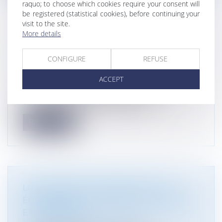
raquo; to choose which cookies require your consent will
be registered (statistical cookies), before continuing your
visit to the site.
More details
PARC NATUREL RÉGIONAL DU LUBERON
: RENOUVELLEMENT DU CLASSEMENT
CONFIGURE
REFUSE
POUR QUINZE ANS
ACCEPT
Droit de l'environnement
Par décret, le Gouvernement renouvelle le
classement du parc naturel régional...
Read more
LOI DE SIMPLIFICATION DE LA VIE
ÉCONOMIQUE : COMMANDE PUBLIQUE
ET URBANISME