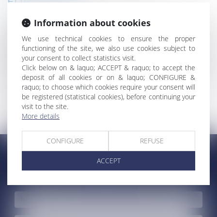
FORMATION
Information about cookies
Ecole de Formation des Barreaux du ressort de la Cour
d’appel de Paris
We use technical cookies to ensure the proper
Master 2 Droit de l’environnement, de la qualité et de la
functioning of the site, we also use cookies subject to
sécurité en entreprise (Aix-Marseille Université)
your consent to collect statistics visit.
DESU Responsabilité sociétale des entreprises (RSE)
Click below on & laquo; ACCEPT & raquo; to accept the
(Aix-Marseille Université)
deposit of all cookies or on & laquo; CONFIGURE &
raquo; to choose which cookies require your consent will
be registered (statistical cookies), before continuing your
Langues
: Anglais (intermédiaire), italien (courant)
visit to the site.
More details
CONFIGURE
REFUSE
ACCEPT
CONTACT EMILIE BERTAINA